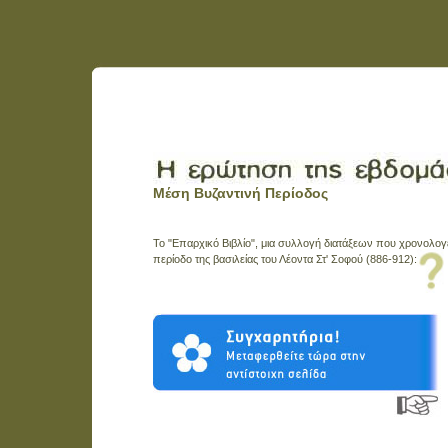
Mέση Bυζαντινή Περίοδος
Το "Επαρχικό Βιβλίο", μια συλλογή διατάξεων που χρονολογε
περίοδο της βασιλείας του Λέοντα Στ' Σοφού (886-912):